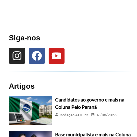
Siga-nos
Artigos
Candidatos ao governo e mais na
Coluna Pelo Paraná
Redação ADI-PR
06/08/2026
Base municipalista e mais na Coluna