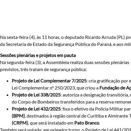
Na sexta-feira (4), às 11 horas, o deputado Ricardo Arruda (PL
da Secretaria de Estado da Segurança Pública do Paraná, e aos mil
Sessões plenárias e projetos em pauta
Na segunda-feira (3), a Assembleia realiza duas sessões plenárias
previstos, três tratam de segurança pública:
Projeto de Lei Complementar 7/2025
: cria gratificação po
Lei Complementar nº 250/2023, que criou a
Fundação de Ap
Projeto de Lei 338/2025
: autoriza a designação transitória,
do Corpo de Bombeiros transferidos para a reserva remune
Projeto de Lei 432/2025
: fixa o efetivo da Polícia Militar 
(BPM)
, destinados à região central de Curitiba e Almirant
(CRPM)
, que será instalado em
Pato Branco
.
Também será votado, em primeiro turno, o Projeto de Lei 441/202