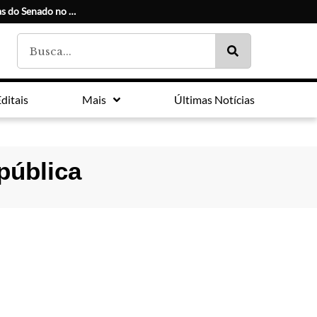
Conheça os candidatos e seus suplentes às duas vagas do Senado no Paraná
ditais
Mais
Últimas Notícias
pública