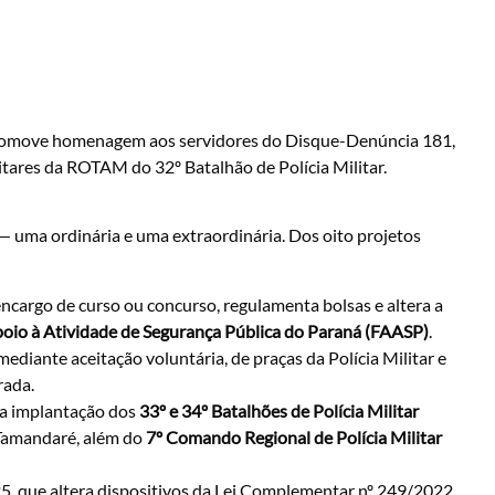
) promove homenagem aos servidores do Disque-Denúncia 181,
itares da ROTAM do 32º Batalhão de Polícia Militar.
 — uma ordinária e uma extraordinária. Dos oito projetos
r encargo de curso ou concurso, regulamenta bolsas e altera a
oio à Atividade de Segurança Pública do Paraná (FAASP)
.
 mediante aceitação voluntária, de praças da Polícia Militar e
rada.
para implantação dos
33º e 34º Batalhões de Polícia Militar
e Tamandaré, além do
7º Comando Regional de Polícia Militar
5, que altera dispositivos da Lei Complementar nº 249/2022