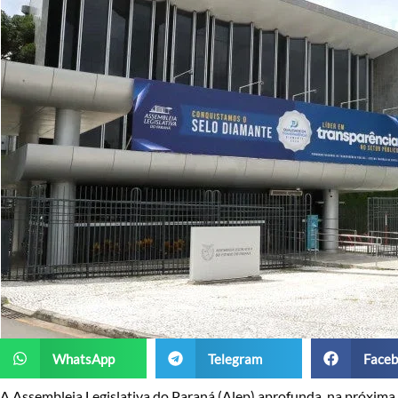
WhatsApp
Telegram
Faceb
A Assembleia Legislativa do Paraná (Alep) aprofunda, na próxima 