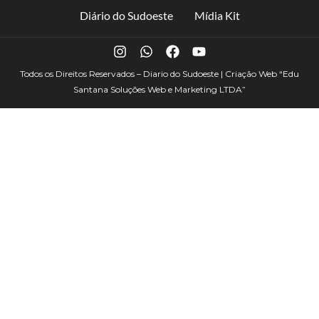
Diário do Sudoeste
Mídia Kit
Todos os Direitos Reservados – Diario do Sudoeste | Criação Web
“Edu
Santana Soluções Web e Marketing LTDA”