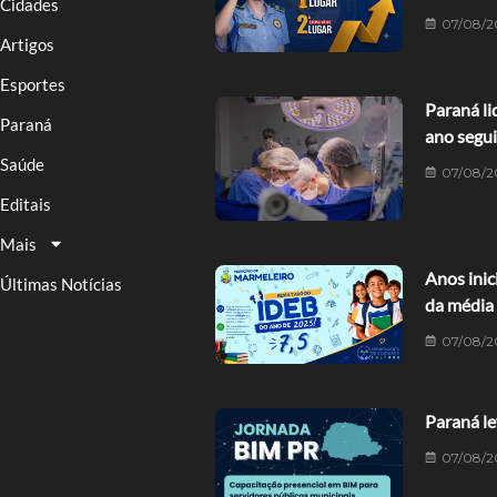
Cidades
07/08/2
Artigos
Esportes
Paraná li
Paraná
ano segu
Saúde
07/08/2
Editais
Mais
Anos ini
Últimas Notícias
da média
07/08/2
Paraná le
07/08/2