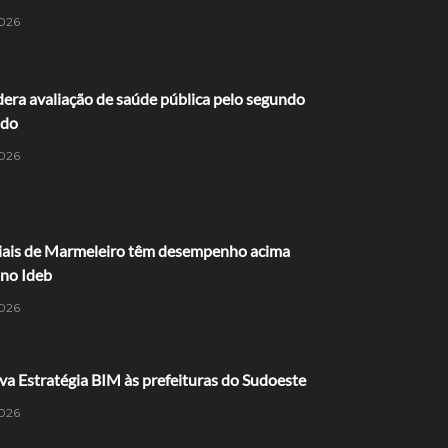
026
dera avaliação de saúde pública pelo segundo
ido
026
ciais de Marmeleiro têm desempenho acima
 no Ideb
026
va Estratégia BIM às prefeituras do Sudoeste
026