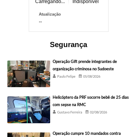
Carregando...
Indisponível
Atualização
--
Segurança
Operação Gift prende integrantes de
organização criminosa no Sudoeste
Paulo Felipe
05/08/2026
Helicóptero da PRF socorre bebê de 25 dias
com sepse na RMC
Gustavo Ferreira
02/08/2026
Operação cumpre 10 mandados contra