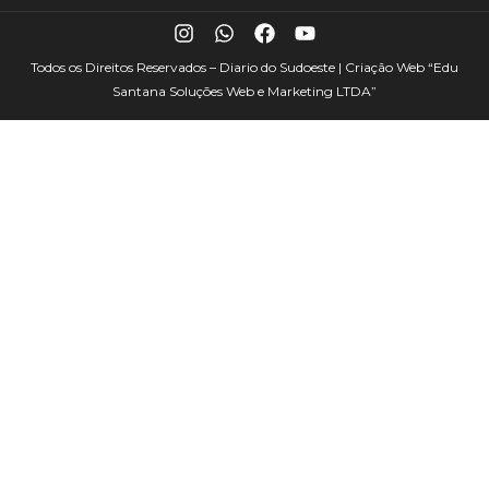
Todos os Direitos Reservados – Diario do Sudoeste | Criação Web
“Edu
Santana Soluções Web e Marketing LTDA”