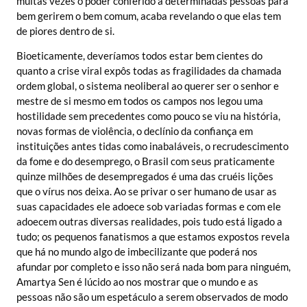
muitas vezes o poder conferido a determinadas pessoas para
bem gerirem o bem comum, acaba revelando o que elas tem
de piores dentro de si.
Bioeticamente, deveríamos todos estar bem cientes do
quanto a crise viral expôs todas as fragilidades da chamada
ordem global, o sistema neoliberal ao querer ser o senhor e
mestre de si mesmo em todos os campos nos legou uma
hostilidade sem precedentes como pouco se viu na história,
novas formas de violência, o declínio da confiança em
instituições antes tidas como inabaláveis, o recrudescimento
da fome e do desemprego, o Brasil com seus praticamente
quinze milhões de desempregados é uma das cruéis lições
que o vírus nos deixa. Ao se privar o ser humano de usar as
suas capacidades ele adoece sob variadas formas e com ele
adoecem outras diversas realidades, pois tudo está ligado a
tudo; os pequenos fanatismos a que estamos expostos revela
que há no mundo algo de imbecilizante que poderá nos
afundar por completo e isso não será nada bom para ninguém,
Amartya Sen é lúcido ao nos mostrar que o mundo e as
pessoas não são um espetáculo a serem observados de modo