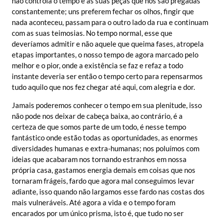
não controla o tempo e as suas peças que nos são pregadas
constantemente; uns preferem fechar os olhos, fingir que
nada aconteceu, passam para o outro lado da rua e continuam
com as suas teimosias. No tempo normal, esse que
deveríamos admitir e não aquele que queima fases, atropela
etapas importantes, o nosso tempo de agora marcado pelo
melhor e o pior, onde a existência se faz e refaz a todo
instante deveria ser então o tempo certo para repensarmos
tudo aquilo que nos fez chegar até aqui, com alegria e dor.
Jamais poderemos conhecer o tempo em sua plenitude, isso
não pode nos deixar de cabeça baixa, ao contrário, é a
certeza de que somos parte de um todo, é nesse tempo
fantástico onde estão todas as oportunidades, as enormes
diversidades humanas e extra-humanas; nos poluímos com
ideias que acabaram nos tornando estranhos em nossa
própria casa, gastamos energia demais em coisas que nos
tornaram frágeis, fardo que agora mal conseguimos levar
adiante, isso quando não largamos esse fardo nas costas dos
mais vulneráveis. Até agora a vida e o tempo foram
encarados por um único prisma, isto é, que tudo no ser