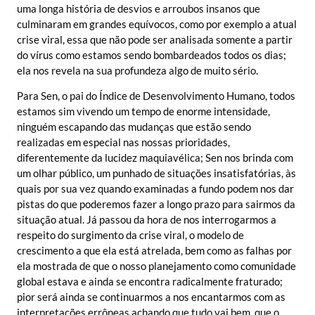
uma longa história de desvios e arroubos insanos que
culminaram em grandes equívocos, como por exemplo a atual
crise viral, essa que não pode ser analisada somente a partir
do vírus como estamos sendo bombardeados todos os dias;
ela nos revela na sua profundeza algo de muito sério.
Para Sen, o pai do Índice de Desenvolvimento Humano, todos
estamos sim vivendo um tempo de enorme intensidade,
ninguém escapando das mudanças que estão sendo
realizadas em especial nas nossas prioridades,
diferentemente da lucidez maquiavélica; Sen nos brinda com
um olhar público, um punhado de situações insatisfatórias, às
quais por sua vez quando examinadas a fundo podem nos dar
pistas do que poderemos fazer a longo prazo para sairmos da
situação atual. Já passou da hora de nos interrogarmos a
respeito do surgimento da crise viral, o modelo de
crescimento a que ela está atrelada, bem como as falhas por
ela mostrada de que o nosso planejamento como comunidade
global estava e ainda se encontra radicalmente fraturado;
pior será ainda se continuarmos a nos encantarmos com as
interpretações errôneas achando que tudo vai bem, que o