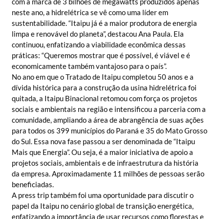
com a marca de 3 bilhões de megawatts produzidos apenas
neste ano, a hidrelétrica se vê como uma líder em
sustentabilidade. “Itaipu já é a maior produtora de energia
limpa e renovável do planeta”, destacou Ana Paula. Ela
continuou, enfatizando a viabilidade econômica dessas
práticas: “Queremos mostrar que é possível, é viável e é
economicamente também vantajoso para o país”.
No ano em que o Tratado de Itaipu completou 50 anos e a
dívida histórica para a construção da usina hidrelétrica foi
quitada, a Itaipu Binacional retomou com força os projetos
sociais e ambientais na região e intensificou a parceria com a
comunidade, ampliando a área de abrangência de suas ações
para todos os 399 municípios do Paraná e 35 do Mato Grosso
do Sul. Essa nova fase passou a ser denominada de “Itaipu
Mais que Energia”. Ou seja, é a maior iniciativa de apoio a
projetos sociais, ambientais e de infraestrutura da história
da empresa. Aproximadamente 11 milhões de pessoas serão
beneficiadas.
A press trip também foi uma oportunidade para discutir o
papel da Itaipu no cenário global de transição energética,
enfatizando a importância de usar recursos como florestas e