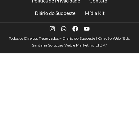
Política de Privacidade
Contato
Diário do Sudoeste
Mídia Kit
Todos os Direitos Reservados – Diario do Sudoeste | Criação Web
“Edu
Santana Soluções Web e Marketing LTDA”