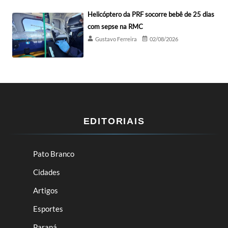
Helicóptero da PRF socorre bebê de 25 dias
com sepse na RMC
Gustavo Ferreira
02/08/2026
EDITORIAIS
Pato Branco
Cidades
Artigos
Esportes
Paraná