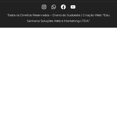
Todos os Direitos Reservados – Diario do Sudoeste | Criação Web
“Edu
Santana Soluções Web e Marketing LTDA”