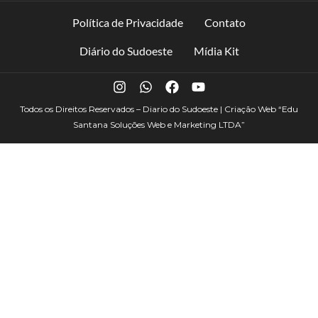
Política de Privacidade
Contato
Diário do Sudoeste
Mídia Kit
Todos os Direitos Reservados – Diario do Sudoeste | Criação Web
“Edu
Santana Soluções Web e Marketing LTDA”