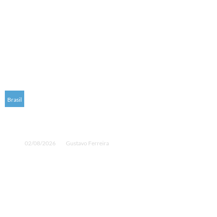
Brasil
Sul do Brasil já sente efeitos do Super El
Niño antes do pico do fenômeno
02/08/2026
Gustavo Ferreira