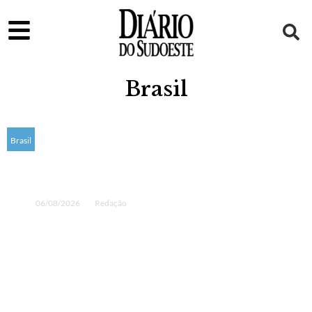
Brasil
Brasil
CNJ afasta juíza que sucedeu Moro na Lava
Jato por dois anos
06/08/2026
Redação