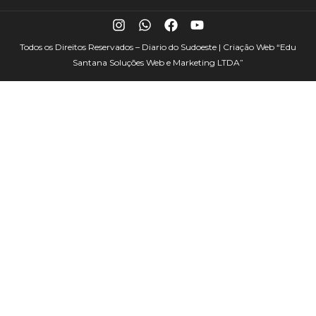
Todos os Direitos Reservados – Diario do Sudoeste | Criação Web
“Edu
Santana Soluções Web e Marketing LTDA”