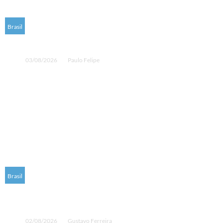
Brasil
PT oficializa candidatura de Lula à reeleição
03/08/2026
Paulo Felipe
Brasil
Brasil projeta novo salto nas exportações de
proteína animal em 2026 e 2027
02/08/2026
Gustavo Ferreira