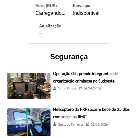
Euro (EUR)
Ibovespa
Carregando...
Indisponível
Atualização
--
Segurança
Operação Gift prende integrantes de
organização criminosa no Sudoeste
Paulo Felipe
05/08/2026
Helicóptero da PRF socorre bebê de 25 dias
com sepse na RMC
Gustavo Ferreira
02/08/2026