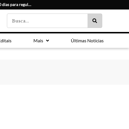
Convocados do Residencial Paula Afonso têm 30 dias para regularizar documentos
ditais
Mais
Últimas Notícias