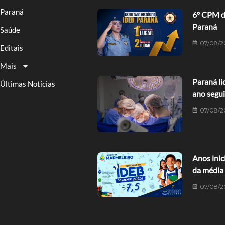
Paraná
6º CPM de
Paraná
Saúde
07/08/2
Editais
Mais
Paraná li
Últimas Notícias
ano segu
07/08/2
Anos ini
da média
07/08/2