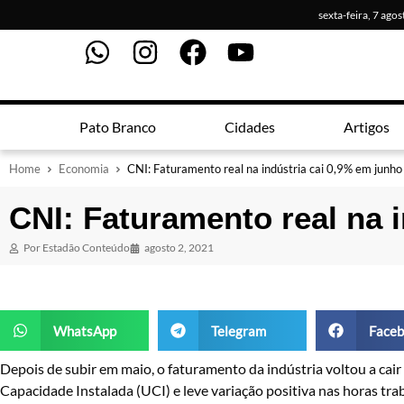
sexta-feira, 7 ago
Pato Branco
Cidades
Artigos
Home
Economia
CNI: Faturamento real na indústria cai 0,9% em junho
CNI: Faturamento real na 
Por
Estadão Conteúdo
agosto 2, 2021
WhatsApp
Telegram
Faceb
Depois de subir em maio, o faturamento da indústria voltou a ca
Capacidade Instalada (UCI) e leve variação positiva nas horas tr