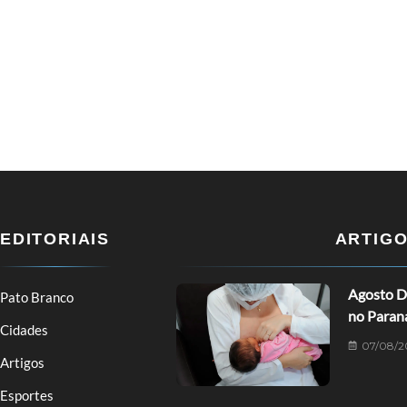
EDITORIAIS
ARTIG
Agosto D
Pato Branco
no Paran
Cidades
07/08/2
Artigos
Esportes