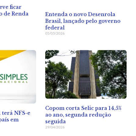
eve ficar
to de Renda
Entenda o novo Desenrola
Brasil, lançado pelo governo
federal
05/05/2026
Copom corta Selic para 14,5%
 terá NFS-e
ao ano, segunda redução
país em
seguida
29/04/2026