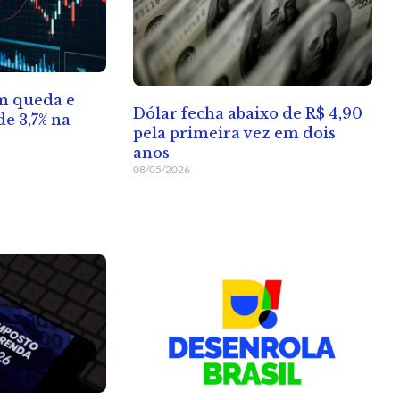
em queda e
Dólar fecha abaixo de R$ 4,90
e 3,7% na
pela primeira vez em dois
anos
08/05/2026