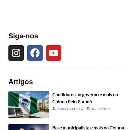
Siga-nos
Artigos
Candidatos ao governo e mais na
Coluna Pelo Paraná
Redação ADI-PR
06/08/2026
Base municipalista e mais na Coluna