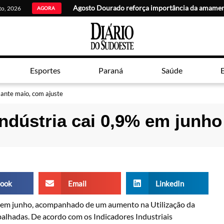
Agosto Dourado reforça importância da amamen
sto, 2026
AGORA
Esportes
Paraná
Saúde
E
 ante maio, com ajuste
indústria cai 0,9% em junho
ook
Email
LinkedIn
ir em junho, acompanhado de um aumento na Utilização da
abalhadas. De acordo com os Indicadores Industriais