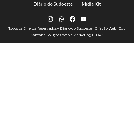
Diário do Sudoeste
Mídia Kit
Todos os Direitos Reservados – Diario do Sudoeste | Criação Web
“Edu
Santana Soluções Web e Marketing LTDA”