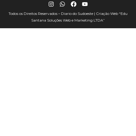
Todos os Direitos Reservados – Diario do Sudoeste | Criação Web
“Edu
Santana Soluções Web e Marketing LTDA”