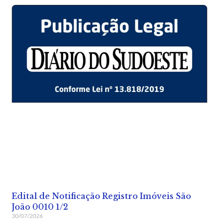
Edital de Notificação Registro Imóveis São
João 0010 1/2
30/07/2026