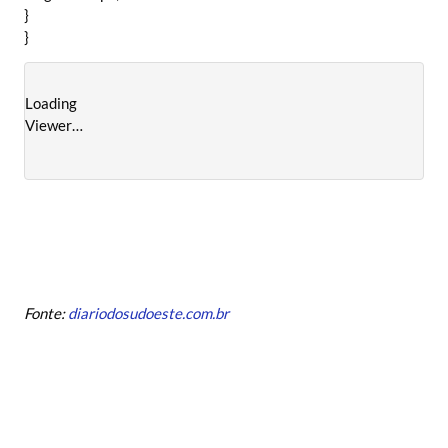
}
}
Loading
Viewer…
Fonte:
diariodosudoeste.com.br