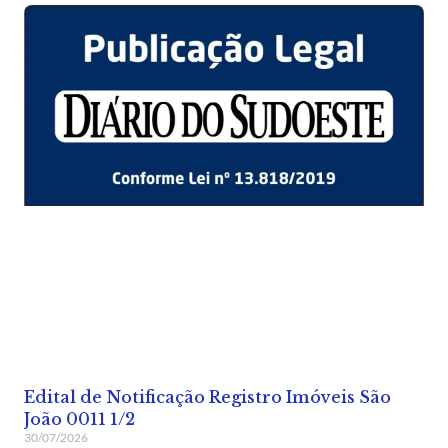
Edital de Notificação Registro Imóveis São
João 0011 1/2
30/07/2026