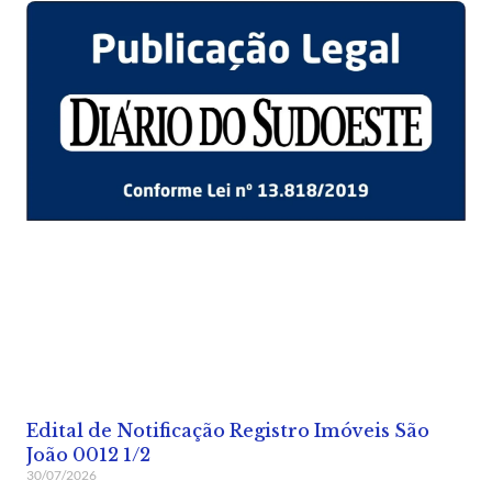
Edital de Notificação Registro Imóveis São
João 0012 1/2
30/07/2026