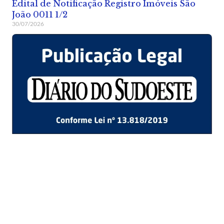
Edital de Notificação Registro Imóveis São
João 0011 1/2
30/07/2026