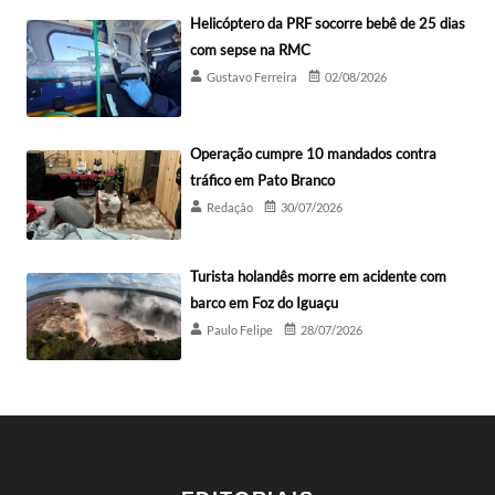
Helicóptero da PRF socorre bebê de 25 dias
com sepse na RMC
Gustavo Ferreira
02/08/2026
Operação cumpre 10 mandados contra
tráfico em Pato Branco
Redação
30/07/2026
Turista holandês morre em acidente com
barco em Foz do Iguaçu
Paulo Felipe
28/07/2026