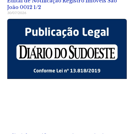
Edital de Notificação Registro Imóveis São
João 0012 1/2
30/07/2026