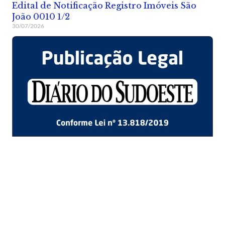
Edital de Notificação Registro Imóveis São
João 0010 1/2
30/07/2026