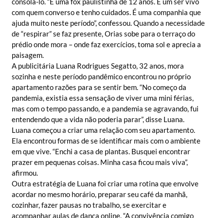
consolá-lo. “É uma fox paulistinha de 12 anos. É um ser vivo
com quem converso e tenho cuidados. É uma companhia que
ajuda muito neste período”, confessou. Quando a necessidade
de “respirar” se faz presente, Orias sobe para o terraço do
prédio onde mora – onde faz exercícios, toma sol e aprecia a
paisagem.
A publicitária Luana Rodrigues Segatto, 32 anos, mora
sozinha e neste período pandêmico encontrou no próprio
apartamento razões para se sentir bem. “No começo da
pandemia, existia essa sensação de viver uma mini férias,
mas com o tempo passando, e a pandemia se agravando, fui
entendendo que a vida não poderia parar”, disse Luana.
Luana começou a criar uma relação com seu apartamento.
Ela encontrou formas de se identificar mais com o ambiente
em que vive. “Enchi a casa de plantas. Busquei encontrar
prazer em pequenas coisas. Minha casa ficou mais viva”,
afirmou.
Outra estratégia de Luana foi criar uma rotina que envolve
acordar no mesmo horário, preparar seu café da manhã,
cozinhar, fazer pausas no trabalho, se exercitar e
acompanhar aulas de dança online. “A convivência comigo