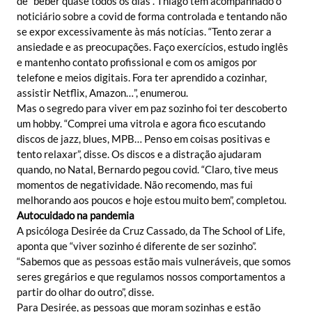
de “beber quase todos os dias”. Thiago tem acompanhado o
noticiário sobre a covid de forma controlada e tentando não
se expor excessivamente às más notícias. “Tento zerar a
ansiedade e as preocupações. Faço exercícios, estudo inglês
e mantenho contato profissional e com os amigos por
telefone e meios digitais. Fora ter aprendido a cozinhar,
assistir Netflix, Amazon…”, enumerou.
Mas o segredo para viver em paz sozinho foi ter descoberto
um hobby. “Comprei uma vitrola e agora fico escutando
discos de jazz, blues, MPB… Penso em coisas positivas e
tento relaxar”, disse. Os discos e a distração ajudaram
quando, no Natal, Bernardo pegou covid. “Claro, tive meus
momentos de negatividade. Não recomendo, mas fui
melhorando aos poucos e hoje estou muito bem”, completou.
Autocuidado na pandemia
A psicóloga Desirée da Cruz Cassado, da The School of Life,
aponta que “viver sozinho é diferente de ser sozinho”.
“Sabemos que as pessoas estão mais vulneráveis, que somos
seres gregários e que regulamos nossos comportamentos a
partir do olhar do outro”, disse.
Para Desirée, as pessoas que moram sozinhas e estão