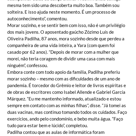
mesma tem sido uma descoberta muito boa. Também sou
solteira. E isso ajuda neste momento. É um processo de
autoconhecimento”, comentou.
Morar sozinho, e se sentir bem com isso, não é um privilégio
dos mais jovens. O aposentado gaúcho Zózimo Luís de
Oliveira Padilha, 87 anos, mora sozinho desde que perdeu a
companheira de uma vida inteira, a Yara (com quem foi
casado por 62 anos). “Depois de morar com a mulher que
morei, não teria coragem de dividir uma casa com mais
ninguém”, confessou.
Embora conte com todo apoio da família, Padilha preferiu
morar sozinho – mesmo com as dificuldades de um ano de
pandemia. É torcedor do Grêmio e leitor de livros espíritas e
de obras de escritores como Isabel Allende e Gabriel García
Márquez. “Eu me mantenho informado, atualizado e estou
sempre em contato com as minhas filhas”, disse. “Já tomei as
duas vacinas, mas continuo tomando todos os cuidados. Faço
exercícios, ando pelo condomínio, e bebo muita água. “Faço
tudo para estar bem e lúcido”, completou.
Padilha contou que as aulas de informática foram