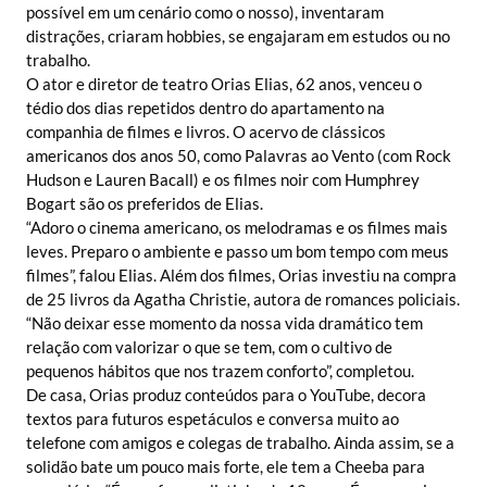
possível em um cenário como o nosso), inventaram
distrações, criaram hobbies, se engajaram em estudos ou no
trabalho.
O ator e diretor de teatro Orias Elias, 62 anos, venceu o
tédio dos dias repetidos dentro do apartamento na
companhia de filmes e livros. O acervo de clássicos
americanos dos anos 50, como Palavras ao Vento (com Rock
Hudson e Lauren Bacall) e os filmes noir com Humphrey
Bogart são os preferidos de Elias.
“Adoro o cinema americano, os melodramas e os filmes mais
leves. Preparo o ambiente e passo um bom tempo com meus
filmes”, falou Elias. Além dos filmes, Orias investiu na compra
de 25 livros da Agatha Christie, autora de romances policiais.
“Não deixar esse momento da nossa vida dramático tem
relação com valorizar o que se tem, com o cultivo de
pequenos hábitos que nos trazem conforto”, completou.
De casa, Orias produz conteúdos para o YouTube, decora
textos para futuros espetáculos e conversa muito ao
telefone com amigos e colegas de trabalho. Ainda assim, se a
solidão bate um pouco mais forte, ele tem a Cheeba para