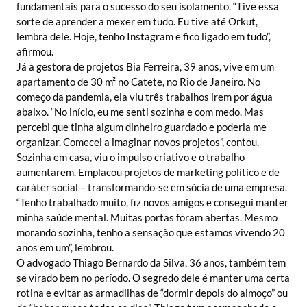
fundamentais para o sucesso do seu isolamento. “Tive essa
sorte de aprender a mexer em tudo. Eu tive até Orkut,
lembra dele. Hoje, tenho Instagram e fico ligado em tudo”,
afirmou.
Já a gestora de projetos Bia Ferreira, 39 anos, vive em um
apartamento de 30 m² no Catete, no Rio de Janeiro. No
começo da pandemia, ela viu três trabalhos irem por água
abaixo. “No início, eu me senti sozinha e com medo. Mas
percebi que tinha algum dinheiro guardado e poderia me
organizar. Comecei a imaginar novos projetos”, contou.
Sozinha em casa, viu o impulso criativo e o trabalho
aumentarem. Emplacou projetos de marketing político e de
caráter social – transformando-se em sócia de uma empresa.
“Tenho trabalhado muito, fiz novos amigos e consegui manter
minha saúde mental. Muitas portas foram abertas. Mesmo
morando sozinha, tenho a sensação que estamos vivendo 20
anos em um”, lembrou.
O advogado Thiago Bernardo da Silva, 36 anos, também tem
se virado bem no período. O segredo dele é manter uma certa
rotina e evitar as armadilhas de “dormir depois do almoço” ou