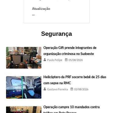
Atualização
--
Segurança
Operação Gift prende integrantes de
organização criminosa no Sudoeste
Paulo Felipe
05/08/2026
Helicóptero da PRF socorre bebê de 25 dias
com sepse na RMC
Gustavo Ferreira
02/08/2026
Operação cumpre 10 mandados contra
tráfico em Pato Branco