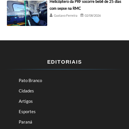
Helicóptero da PRF socorre bebê de 25 dias
com sepse na RMC
Gustavo Ferreira
02/08/2026
EDITORIAIS
Pato Branco
Cidades
Artigos
Esportes
Paraná