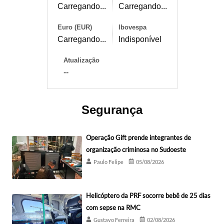
Carregando...
Carregando...
Euro (EUR)
Ibovespa
Carregando...
Indisponível
Atualização
--
Segurança
Operação Gift prende integrantes de
organização criminosa no Sudoeste
Paulo Felipe
05/08/2026
Helicóptero da PRF socorre bebê de 25 dias
com sepse na RMC
Gustavo Ferreira
02/08/2026