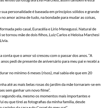
sua personalidade é baseada em princípios sólidos e grande
ta no amor acima de tudo, na bondade para mudar as coisas,
formada pelo casal, Euracélia e Lirio Menegussi. Natural de
se tornou mãe de dois filhos, Luiz Carlos e Heloisa Marchesi
Lívia.
la conta que o amor só cresceu com o passar dos anos. “A
nos pedi de presente de aniversário para meu pai e recebi a
durar no mínimo 6 meses (risos), mal sabia ele que em 20
nha até as mais belas rosas do jardim da mãe tornaram-se em
es sem ganhar um novo filme”.
u e segundo ela, mesmo os momentos mais importantes e
i eu que tirei as fotografias da minha família, desde
 carinho da casa e do Corcel do meu pai”.