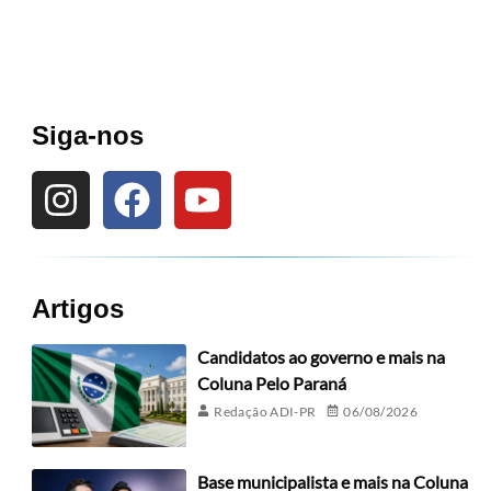
Siga-nos
Artigos
Candidatos ao governo e mais na
Coluna Pelo Paraná
Redação ADI-PR
06/08/2026
Base municipalista e mais na Coluna