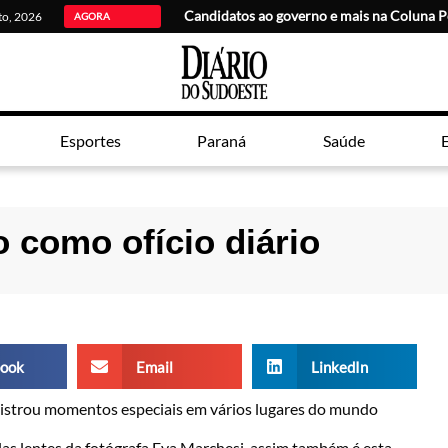
Candidatos ao governo e mais na Coluna P
sto, 2026
AGORA
Esportes
Paraná
Saúde
E
 como ofício diário
ook
Email
LinkedIn
egistrou momentos especiais em vários lugares do mundo
las lentes da fotógrafa Eva Marchesi, assim também é esta