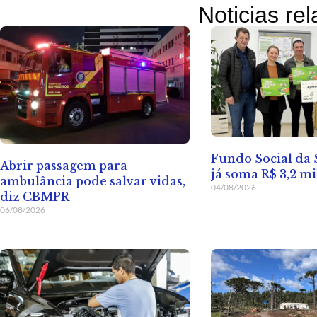
Noticias re
Fundo Social da
Abrir passagem para
já soma R$ 3,2 m
ambulância pode salvar vidas,
04/08/2026
diz CBMPR
06/08/2026