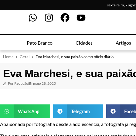
sexta-feira, 7 ago
Pato Branco
Cidades
Artigos
Home
Geral
Eva Marchesi, e sua paixão como ofício diário
Eva Marchesi, e sua paixão
Por
Redação
maio 28, 2023
WhatsApp
Telegram
Faceb
Apaixonada por fotografia desde a adolescência, a fotógrafa já r
Tão singulares, originais e elegantes como as imagens captadas pe