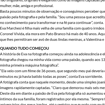
mulher, mãe, amiga e profissional.
Basta poucos minutos de observação e conseguimos perceber que 
paixão pela fotografia e pela família. “Sou uma pessoa que acredi
no conhecimento para transformar e na fé para continuar”, conta.
Eva Marchesi é filha mais velha de uma família com quatro irmãos 
Coronel Vivida, ela mora em Pato Branco há mais de 40 anos. Aqui 
que lhes permitiram ser avó de duas lindas meninas, a Valentina e 
QUANDO TUDO COMEÇOU
A história de Eva na fotografia começou ainda na adolescência e e
fotografia chegou na minha vida como uma paixão, quando aos 13 a
minha primeira máquina fotográfica”.
“Ela veio com um filme de 36 poses, que segundo meu pai deveria 
minutos eu já havia batido todas as poses”, conta Eva sorridente.
A fotógrafa conta que naquele momento, desde uma simples joani
imagens rapidamente captadas. “Claro que demorou mais seis mes
Deste dia em diante a paixão de Eva pela fotografia só aumento
íntimos da sua família, foram registrados por ela mesma. “Sempre fu
aniversários dos meus irmãos, até o registro que guardo com muito