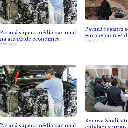
Paraná registra s
Paraná supera média nacional
em apenas três d
na atividade econômica
27/07/2026
27/07/2026
Renova Sindicat
Paraná supera média nacional
entidades rurais