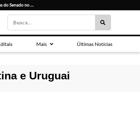
Conheça os candidatos e seus suplentes às duas vagas do Senado no Paraná
ditais
Mais
Últimas Notícias
ina e Uruguai