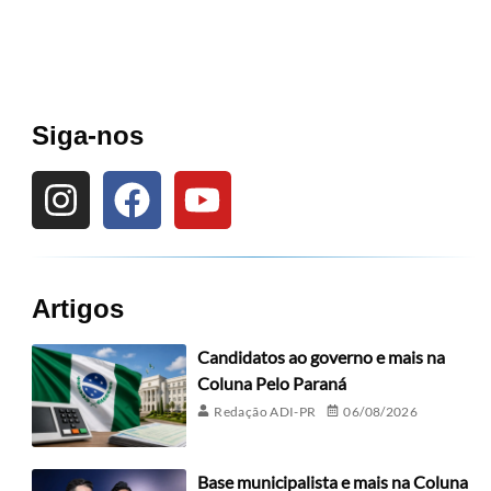
Siga-nos
Artigos
Candidatos ao governo e mais na
Coluna Pelo Paraná
Redação ADI-PR
06/08/2026
Base municipalista e mais na Coluna