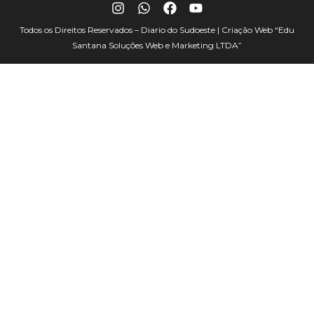
Todos os Direitos Reservados – Diario do Sudoeste | Criação Web
“Edu
Santana Soluções Web e Marketing LTDA”