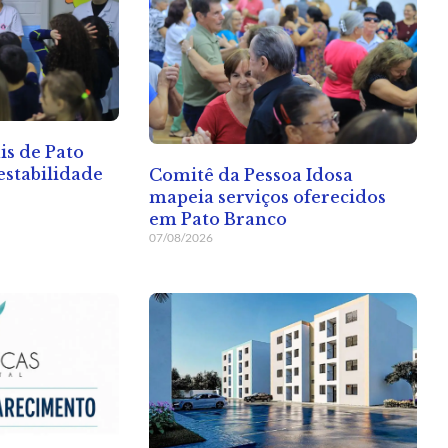
is de Pato
stabilidade
Comitê da Pessoa Idosa
mapeia serviços oferecidos
em Pato Branco
07/08/2026