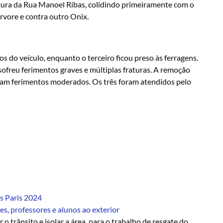
altura da Rua Manoel Ribas, colidindo primeiramente com o
rvore e contra outro Onix.
s do veículo, enquanto o terceiro ficou preso às ferragens.
ofreu ferimentos graves e múltiplas fraturas. A remoção
ram ferimentos moderados. Os três foram atendidos pelo
os Paris 2024
s, professores e alunos ao exterior
 o trânsito e isolar a área, para o trabalho de resgate do