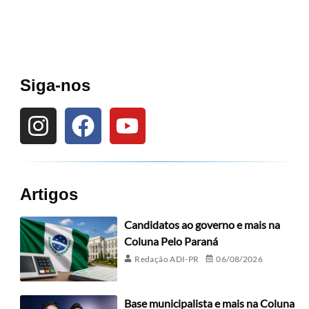
Siga-nos
Artigos
Candidatos ao governo e mais na
Coluna Pelo Paraná
Redação ADI-PR
06/08/2026
Base municipalista e mais na Coluna