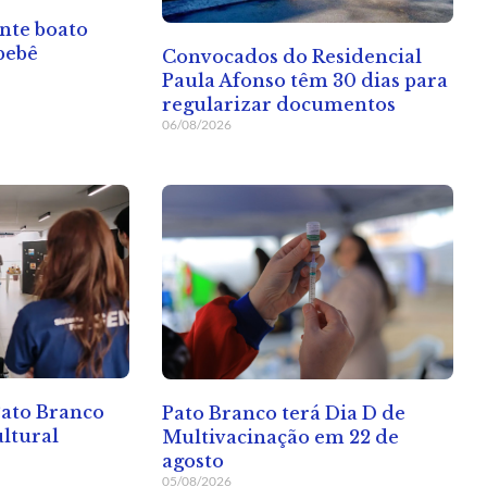
nte boato
bebê
Convocados do Residencial
Paula Afonso têm 30 dias para
regularizar documentos
06/08/2026
Pato Branco
Pato Branco terá Dia D de
ltural
Multivacinação em 22 de
agosto
05/08/2026