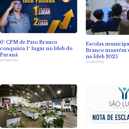
6º CPM de Pato Branco
Escolas municipa
conquista 1º lugar no Ideb do
Branco mantêm e
Paraná
no Ideb 2025
07/08/2026
07/08/2026