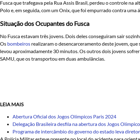
Fusca que trafegava pela Rua Assis Brasil, perdeu o controle na 
Polo e, em seguida, com um Onix, que foi empurrado contra uma á
Situação dos Ocupantes do Fusca
No Fusca estavam três jovens. Dois deles conseguiram sair sozinho
Os
bombeiros
realizaram o desencarceramento deste jovem, que s
levou aproximadamente 30 minutos. Os outros dois jovens sofre
SAMU, que os transportou em duas ambulâncias.
LEIA MAIS
Abertura Oficial dos Jogos Olímpicos Paris 2024
Delegação Brasileira desfila na abertura dos Jogos Olímpic
Programa de intercâmbio do governo do estado leva diretore
A Polícia Militar esteve presente no local do acidente para orientar