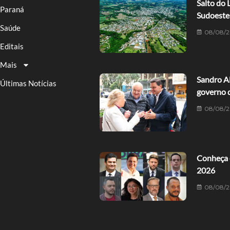
Salto do 
Paraná
Sudoeste
Saúde
08/08/
Editais
Mais
Sandro Al
Últimas Notícias
governo 
08/08/
Conheça 
2026
08/08/