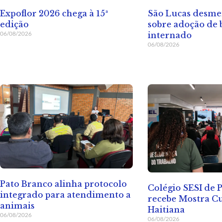
Expoflor 2026 chega à 15ª
São Lucas desme
edição
sobre adoção de 
06/08/2026
internado
06/08/2026
Pato Branco alinha protocolo
Colégio SESI de 
integrado para atendimento a
recebe Mostra Cu
animais
Haitiana
06/08/2026
06/08/2026