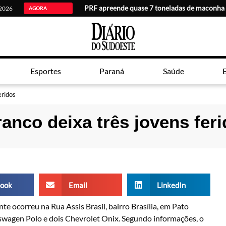
PRF apreende quase 7 toneladas de maconha
 2026
AGORA
Esportes
Paraná
Saúde
E
eridos
anco deixa três jovens fer
ook
Email
LinkedIn
te ocorreu na Rua Assis Brasil, bairro Brasília, em Pato
swagen Polo e dois Chevrolet Onix. Segundo informações, o