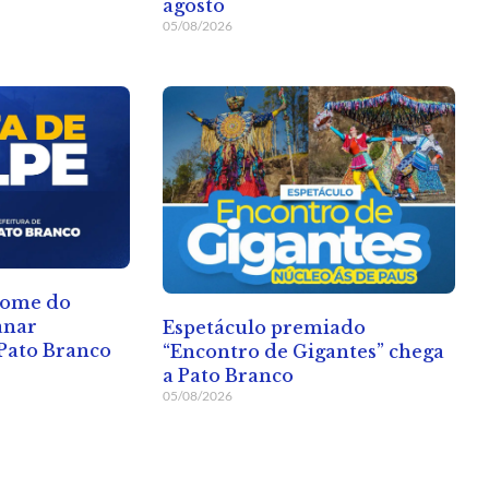
agosto
05/08/2026
nome do
anar
Espetáculo premiado
Pato Branco
“Encontro de Gigantes” chega
a Pato Branco
05/08/2026