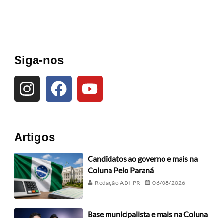
Siga-nos
Artigos
Candidatos ao governo e mais na
Coluna Pelo Paraná
Redação ADI-PR
06/08/2026
Base municipalista e mais na Coluna