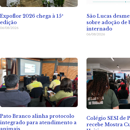
Expoflor 2026 chega à 15ª
São Lucas desme
edição
sobre adoção de 
06/08/2026
internado
06/08/2026
Pato Branco alinha protocolo
Colégio SESI de 
integrado para atendimento a
recebe Mostra Cu
animais