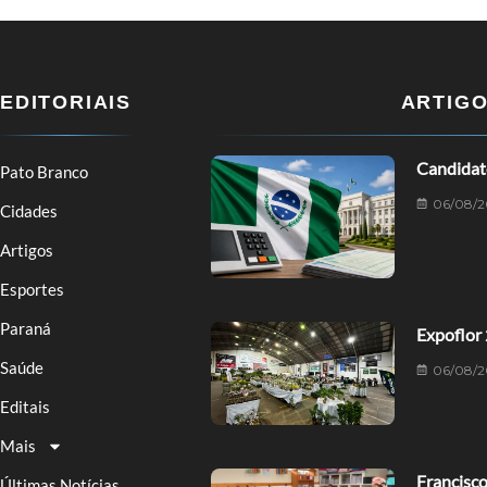
EDITORIAIS
ARTIG
Candidat
Pato Branco
06/08/2
Cidades
Artigos
Esportes
Paraná
Expoflor 
Saúde
06/08/2
Editais
Mais
Francisco
Últimas Notícias