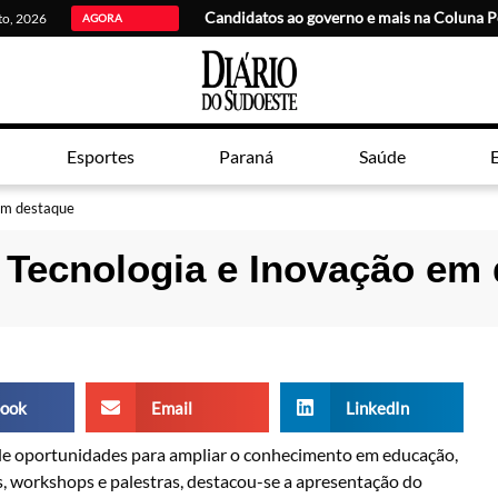
Candidatos ao governo e mais na Coluna P
sto, 2026
AGORA
Esportes
Paraná
Saúde
E
em destaque
 Tecnologia e Inovação em
ook
Email
LinkedIn
de oportunidades para ampliar o conhecimento em educação,
as, workshops e palestras, destacou-se a apresentação do