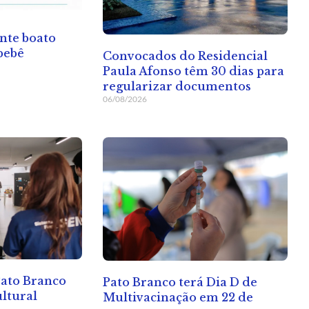
nte boato
bebê
Convocados do Residencial
Paula Afonso têm 30 dias para
regularizar documentos
06/08/2026
Pato Branco
Pato Branco terá Dia D de
ltural
Multivacinação em 22 de