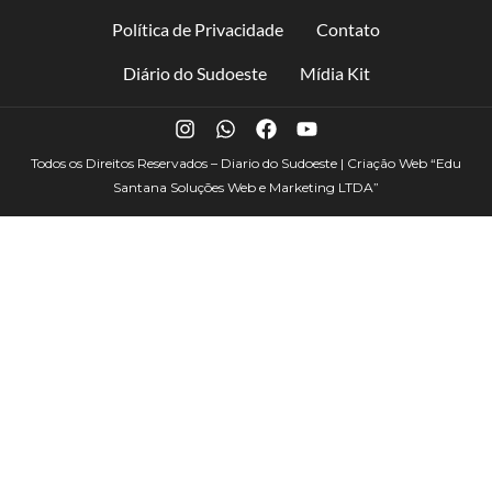
Política de Privacidade
Contato
Diário do Sudoeste
Mídia Kit
Todos os Direitos Reservados – Diario do Sudoeste | Criação Web
“Edu
Santana Soluções Web e Marketing LTDA”