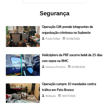
Segurança
Operação Gift prende integrantes de
organização criminosa no Sudoeste
Paulo Felipe
05/08/2026
Helicóptero da PRF socorre bebê de 25 dias
com sepse na RMC
Gustavo Ferreira
02/08/2026
Operação cumpre 10 mandados contra
tráfico em Pato Branco
Redação
30/07/2026