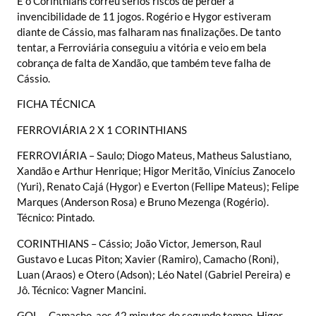
E o Corinthians correu sérios riscos de perder a
invencibilidade de 11 jogos. Rogério e Hygor estiveram
diante de Cássio, mas falharam nas finalizações. De tanto
tentar, a Ferroviária conseguiu a vitória e veio em bela
cobrança de falta de Xandão, que também teve falha de
Cássio.
FICHA TÉCNICA
FERROVIÁRIA 2 X 1 CORINTHIANS
FERROVIÁRIA – Saulo; Diogo Mateus, Matheus Salustiano,
Xandão e Arthur Henrique; Higor Meritão, Vinícius Zanocelo
(Yuri), Renato Cajá (Hygor) e Everton (Fellipe Mateus); Felipe
Marques (Anderson Rosa) e Bruno Mezenga (Rogério).
Técnico: Pintado.
CORINTHIANS – Cássio; João Victor, Jemerson, Raul
Gustavo e Lucas Piton; Xavier (Ramiro), Camacho (Roni),
Luan (Araos) e Otero (Adson); Léo Natel (Gabriel Pereira) e
Jô. Técnico: Vagner Mancini.
GOL – Camacho, aos 42 minutos do segundo tempo. Higor