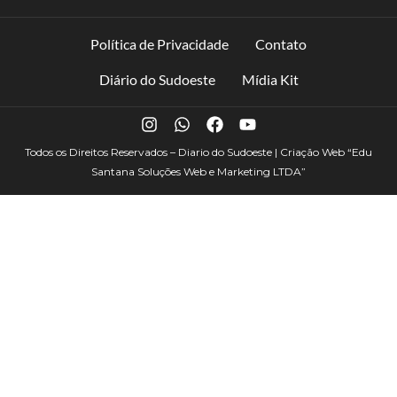
Política de Privacidade
Contato
Diário do Sudoeste
Mídia Kit
Todos os Direitos Reservados – Diario do Sudoeste | Criação Web
“Edu
Santana Soluções Web e Marketing LTDA”