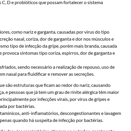
 C, D e probióticos que possam fortalecer o sistema
iores, como nariz e garganta, causadas por vírus do tipo
reção nasal, coriza, dor de garganta e dor nos músculos e
 mesmo tipo de infecção da gripe, porém mais branda, causada
 e provoca sintomas tipo coriza, espirros, dor de garganta e
sfriados, sendo necessário a realização de repouso, uso de
em nasal para fluidificar e remover as secreções.
que são estruturas que ficam ao redor do nariz, causando
a, e pessoas que já tem um grau de rinite alérgica têm maior
incipalmente por infecções virais, por vírus de gripes e
ada por bactérias.
stamínicos, anti-inflamatórios, descongestionantes e lavagem
apenas quando há suspeita de infecção por bactérias.