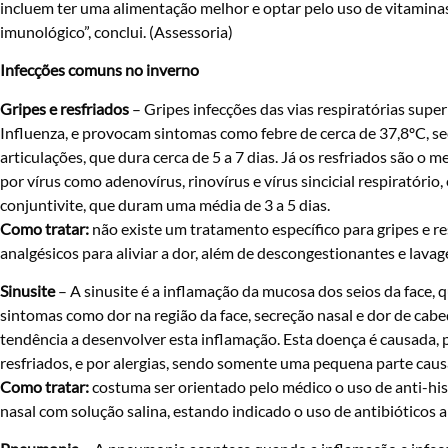
incluem ter uma alimentação melhor e optar pelo uso de vitaminas
imunológico”, conclui. (Assessoria)
Infecções comuns no inverno
Gripes e resfriados
– Gripes infecções das vias respiratórias super
Influenza, e provocam sintomas como febre de cerca de 37,8ºC, sec
articulações, que dura cerca de 5 a 7 dias. Já os resfriados são o
por vírus como adenovírus, rinovírus e vírus sincicial respiratório,
conjuntivite, que duram uma média de 3 a 5 dias.
Como tratar:
não existe um tratamento específico para gripes e re
analgésicos para aliviar a dor, além de descongestionantes e lavag
Sinusite
– A sinusite é a inflamação da mucosa dos seios da face, 
sintomas como dor na região da face, secreção nasal e dor de cabeç
tendência a desenvolver esta inflamação. Esta doença é causada, pr
resfriados, e por alergias, sendo somente uma pequena parte caus
Como tratar:
costuma ser orientado pelo médico o uso de anti-hi
nasal com solução salina, estando indicado o uso de antibióticos 