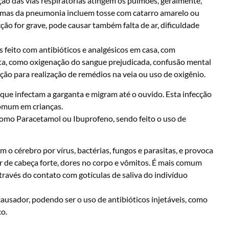
o das vias respiratórias atingem os pulmões, geralmente,
ntomas da pneumonia incluem tosse com catarro amarelo ou
ecção for grave, pode causar também falta de ar, dificuldade
 feito com antibióticos e analgésicos em casa, com
rta, como oxigenação do sangue prejudicada, confusão mental
ação para realização de remédios na veia ou uso de oxigênio.
 que infectam a garganta e migram até o ouvido. Esta infecção
comum em crianças.
 como Paracetamol ou Ibuprofeno, sendo feito o uso de
o cérebro por vírus, bactérias, fungos e parasitas, e provoca
r de cabeça forte, dores no corpo e vômitos. É mais comum
través do contato com gotículas de saliva do indivíduo
usador, podendo ser o uso de antibióticos injetáveis, como
co.