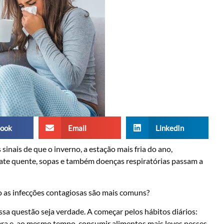
ook
Email
LinkedIn
sinais de que o inverno, a estação mais fria do ano,
late quente, sopas e também doenças respiratórias passam a
o as infecções contagiosas são mais comuns?
ssa questão seja verdade. A começar pelos hábitos diários:
era e, ao mesmo tempo, consumir alimentos mais leves nesses