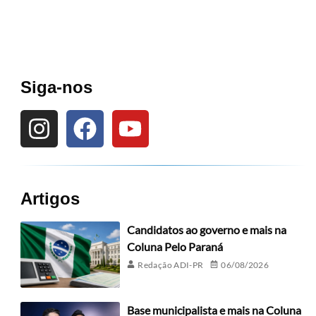
Siga-nos
Artigos
Candidatos ao governo e mais na
Coluna Pelo Paraná
Redação ADI-PR
06/08/2026
Base municipalista e mais na Coluna