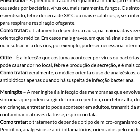
Pneumonia
– A pneumonia acontece quando a inflamação e infecçã
causadas por bactérias, vírus ou, mais raramente, fungos. Os si
esverdeado, febre de cerca de 38ºC ou mais e calafrios, e, se a inf
para respirar e respiração ofegante.
Como tratar:
o tratamento depende da causa, na maioria das vezes
orientação médica. Em casos mais graves, em que há sinais de ale
ou insuficiência dos rins, por exemplo, pode ser necessária intern
Otite
– É a infecção que costuma acontecer por vírus ou bactérias
pode causar dor no local, febre e produção de secreção, e é mais 
Como tratar:
geralmente, o médico orienta o uso de analgésicos,
antibióticos apenas quando há suspeita de infecção bacteriana.
Meningite
– A meningite é a infecção das membranas que envolvem 
sintomas que podem surgir de forma repentina, com febre alta, do
em crianças, entretanto pode acontecer em adultos, transmitida a
contaminado através da tosse, espirro ou fala.
Como tratar:
o tratamento depende do tipo de micro-organismo ca
Penicilina, analgésicos e anti-inflamatórios, orientados pelo médi