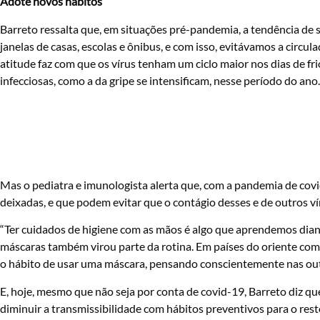
Adote novos hábitos
Barreto ressalta que, em situações pré-pandemia, a tendência de s
janelas de casas, escolas e ônibus, e com isso, evitávamos a circul
atitude faz com que os vírus tenham um ciclo maior nos dias de fr
infecciosas, como a da gripe se intensificam, nesse período do ano.
Mas o pediatra e imunologista alerta que, com a pandemia de covi
deixadas, e que podem evitar que o contágio desses e de outros ví
“Ter cuidados de higiene com as mãos é algo que aprendemos dian
máscaras também virou parte da rotina. Em países do oriente como
o hábito de usar uma máscara, pensando conscientemente nas outr
E, hoje, mesmo que não seja por conta de covid-19, Barreto diz q
diminuir a transmissibilidade com hábitos preventivos para o res