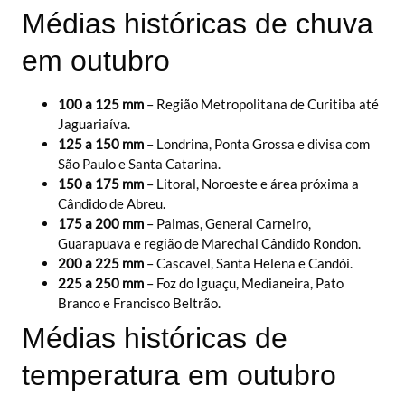
Médias históricas de chuva
em outubro
100 a 125 mm
– Região Metropolitana de Curitiba até
Jaguariaíva.
125 a 150 mm
– Londrina, Ponta Grossa e divisa com
São Paulo e Santa Catarina.
150 a 175 mm
– Litoral, Noroeste e área próxima a
Cândido de Abreu.
175 a 200 mm
– Palmas, General Carneiro,
Guarapuava e região de Marechal Cândido Rondon.
200 a 225 mm
– Cascavel, Santa Helena e Candói.
225 a 250 mm
– Foz do Iguaçu, Medianeira, Pato
Branco e Francisco Beltrão.
Médias históricas de
temperatura em outubro