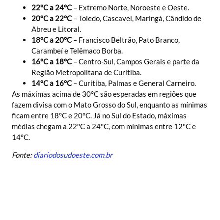
22°C a 24°C
– Extremo Norte, Noroeste e Oeste.
20°C a 22°C
– Toledo, Cascavel, Maringá, Cândido de
Abreu e Litoral.
18°C a 20°C
– Francisco Beltrão, Pato Branco,
Carambeí e Telêmaco Borba.
16°C a 18°C
– Centro-Sul, Campos Gerais e parte da
Região Metropolitana de Curitiba.
14°C a 16°C
– Curitiba, Palmas e General Carneiro.
As máximas acima de 30°C são esperadas em regiões que
fazem divisa com o Mato Grosso do Sul, enquanto as mínimas
ficam entre 18°C e 20°C. Já no Sul do Estado, máximas
médias chegam a 22°C a 24°C, com mínimas entre 12°C e
14°C.
Fonte:
diariodosudoeste.com.br