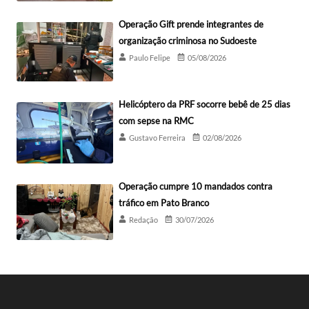
Operação Gift prende integrantes de
organização criminosa no Sudoeste
Paulo Felipe
05/08/2026
Helicóptero da PRF socorre bebê de 25 dias
com sepse na RMC
Gustavo Ferreira
02/08/2026
Operação cumpre 10 mandados contra
tráfico em Pato Branco
Redação
30/07/2026