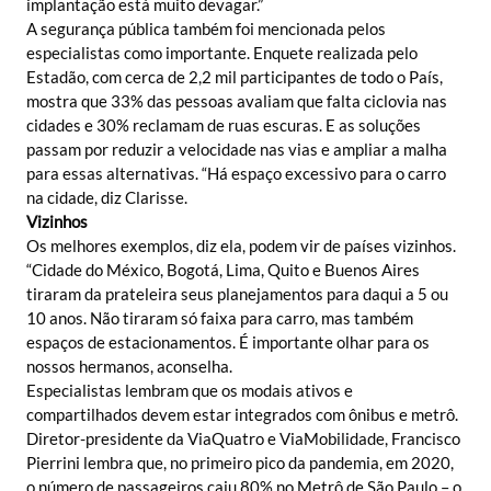
implantação está muito devagar.”
A segurança pública também foi mencionada pelos
especialistas como importante. Enquete realizada pelo
Estadão, com cerca de 2,2 mil participantes de todo o País,
mostra que 33% das pessoas avaliam que falta ciclovia nas
cidades e 30% reclamam de ruas escuras. E as soluções
passam por reduzir a velocidade nas vias e ampliar a malha
para essas alternativas. “Há espaço excessivo para o carro
na cidade, diz Clarisse.
Vizinhos
Os melhores exemplos, diz ela, podem vir de países vizinhos.
“Cidade do México, Bogotá, Lima, Quito e Buenos Aires
tiraram da prateleira seus planejamentos para daqui a 5 ou
10 anos. Não tiraram só faixa para carro, mas também
espaços de estacionamentos. É importante olhar para os
nossos hermanos, aconselha.
Especialistas lembram que os modais ativos e
compartilhados devem estar integrados com ônibus e metrô.
Diretor-presidente da ViaQuatro e ViaMobilidade, Francisco
Pierrini lembra que, no primeiro pico da pandemia, em 2020,
o número de passageiros caiu 80% no Metrô de São Paulo – o