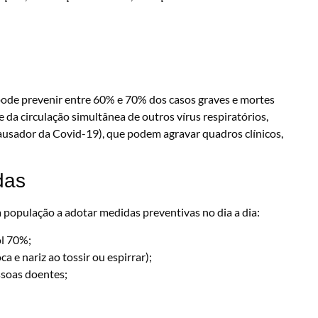
 pode prevenir entre 60% e 70% dos casos graves e mortes
 da circulação simultânea de outros vírus respiratórios,
causador da Covid-19), que podem agravar quadros clínicos,
das
a população a adotar medidas preventivas no dia a dia:
ol 70%;
a e nariz ao tossir ou espirrar);
ssoas doentes;