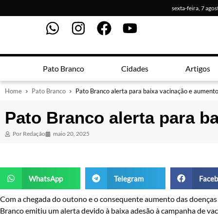
sexta-feira, 7 ago
Pato Branco
Cidades
Artigos
Home
Pato Branco
Pato Branco alerta para baixa vacinação e aumento
Pato Branco alerta para b
Por
Redação
maio 20, 2025
WhatsApp
Telegram
Faceb
Com a chegada do outono e o consequente aumento das doenças re
Branco emitiu um alerta devido à baixa adesão à campanha de vac