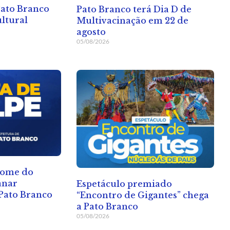
Pato Branco
Pato Branco terá Dia D de
ltural
Multivacinação em 22 de
agosto
05/08/2026
nome do
anar
Espetáculo premiado
Pato Branco
“Encontro de Gigantes” chega
a Pato Branco
05/08/2026