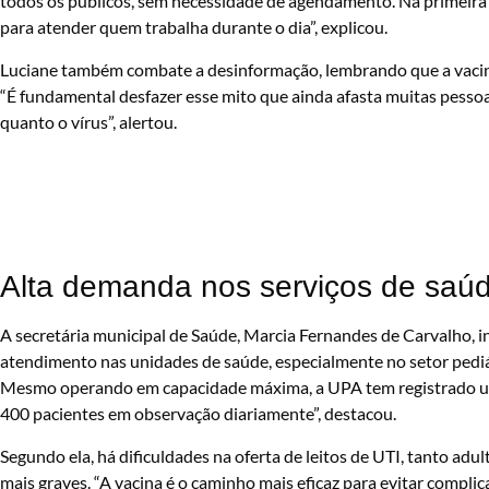
todos os públicos, sem necessidade de agendamento. Na primeira q
para atender quem trabalha durante o dia”, explicou.
Luciane também combate a desinformação, lembrando que a vacina é
“É fundamental desfazer esse mito que ainda afasta muitas pessoa
quanto o vírus”, alertou.
Alta demanda nos serviços de saú
A secretária municipal de Saúde, Marcia Fernandes de Carvalho, 
atendimento nas unidades de saúde, especialmente no setor pediá
Mesmo operando em capacidade máxima, a UPA tem registrado um
400 pacientes em observação diariamente”, destacou.
Segundo ela, há dificuldades na oferta de leitos de UTI, tanto adu
mais graves. “A vacina é o caminho mais eficaz para evitar complica