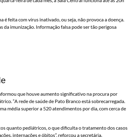
uarta-feira de cada mês, a Sala Central funciona até as 20h
 feita com vírus inativado, ou seja, não provoca a doença.
s da imunização. Informação falsa pode ser tão perigosa
de
informou que houve aumento significativo na procura por
trico. “A rede de saúde de Pato Branco está sobrecarregada.
a média superior a 520 atendimentos por dia, com cerca de
ltos quanto pediátricos, o que dificulta o tratamento dos casos
ções, internações e óbitos”, reforçou a secretária.