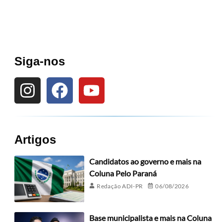
Siga-nos
Artigos
Candidatos ao governo e mais na
Coluna Pelo Paraná
Redação ADI-PR
06/08/2026
Base municipalista e mais na Coluna