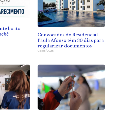
nte boato
bebê
Convocados do Residencial
Paula Afonso têm 30 dias para
regularizar documentos
06/08/2026