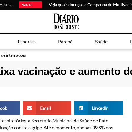
Veja quais doenças a Campanha de Multivaci
sto, 2026
AGORA
Esportes
Paraná
Saúde
E
 de internações
aixa vacinação e aumento d
ook
Email
LinkedIn
spiratórias, a Secretaria Municipal de Saúde de Pato
inação contra a gripe. Até o momento, apenas 39,8% dos