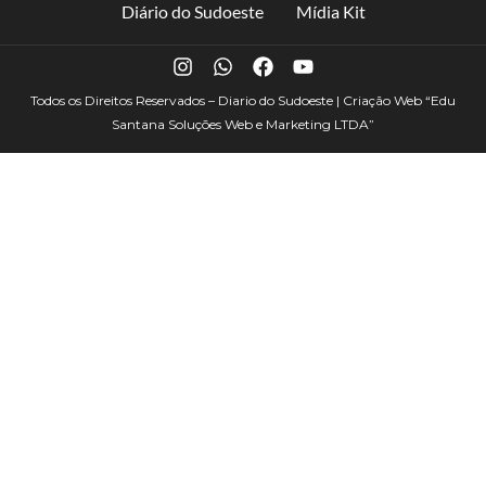
Diário do Sudoeste
Mídia Kit
Todos os Direitos Reservados – Diario do Sudoeste | Criação Web
“Edu
Santana Soluções Web e Marketing LTDA”