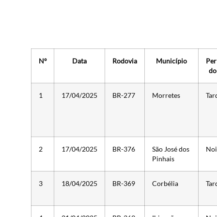
Nº
Data
Rodovia
Município
Per
do
1
17/04/2025
BR-277
Morretes
Tar
2
17/04/2025
BR-376
São José dos
Noi
Pinhais
3
18/04/2025
BR-369
Corbélia
Tar