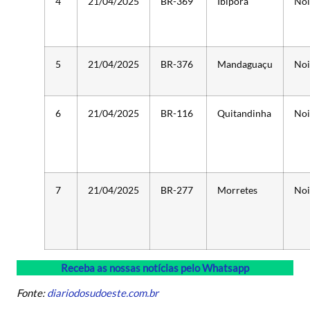
4
21/04/2025
BR-369
Ibiporã
Noi
5
21/04/2025
BR-376
Mandaguaçu
Noi
6
21/04/2025
BR-116
Quitandinha
Noi
7
21/04/2025
BR-277
Morretes
Noi
Receba as nossas notícias pelo Whatsapp
Fonte:
diariodosudoeste.com.br