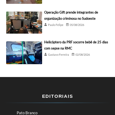
Operação Gift prende integrantes de
organização criminosa no Sudoeste
Paulo Felipe
05/08/2026
Helicóptero da PRF socorre bebê de 25 dias
com sepse na RMC
Gustavo Ferreira
02/08/2026
EDITORIAIS
Pato Branco