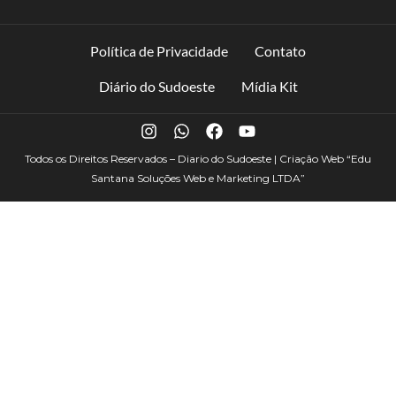
Política de Privacidade
Contato
Diário do Sudoeste
Mídia Kit
Todos os Direitos Reservados – Diario do Sudoeste | Criação Web
“Edu
Santana Soluções Web e Marketing LTDA”