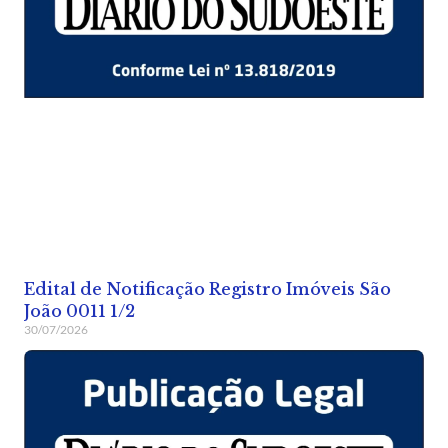
Edital de Notificação Registro Imóveis São
João 0011 1/2
30/07/2026