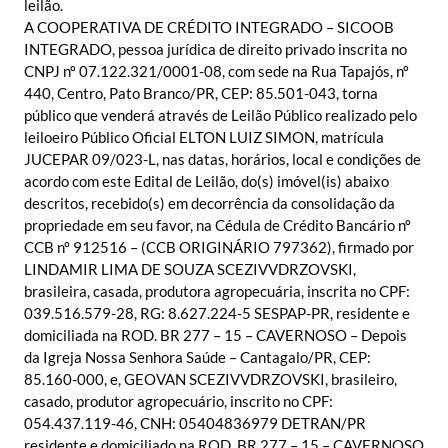
leilão.
A COOPERATIVA DE CRÉDITO INTEGRADO – SICOOB
INTEGRADO, pessoa jurídica de direito privado inscrita no
CNPJ nº 07.122.321/0001-08, com sede na Rua Tapajós, nº
440, Centro, Pato Branco/PR, CEP: 85.501-043, torna
público que venderá através de Leilão Público realizado pelo
leiloeiro Público Oficial ELTON LUIZ SIMON, matrícula
JUCEPAR 09/023-L, nas datas, horários, local e condições de
acordo com este Edital de Leilão, do(s) imóvel(is) abaixo
descritos, recebido(s) em decorrência da consolidação da
propriedade em seu favor, na Cédula de Crédito Bancário nº
CCB nº 912516 – (CCB ORIGINÁRIO 797362), firmado por
LINDAMIR LIMA DE SOUZA SCEZIVVDRZOVSKI,
brasileira, casada, produtora agropecuária, inscrita no CPF:
039.516.579-28, RG: 8.627.224-5 SESPAP-PR, residente e
domiciliada na ROD. BR 277 – 15 – CAVERNOSO – Depois
da Igreja Nossa Senhora Saúde – Cantagalo/PR, CEP:
85.160-000, e, GEOVAN SCEZIVVDRZOVSKI, brasileiro,
casado, produtor agropecuário, inscrito no CPF:
054.437.119-46, CNH: 05404836979 DETRAN/PR
residente e domiciliado na ROD. BR 277 – 15 – CAVERNOSO