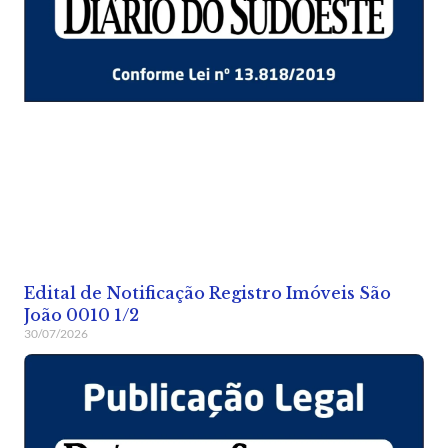
Edital de Notificação Registro Imóveis São
João 0010 1/2
30/07/2026