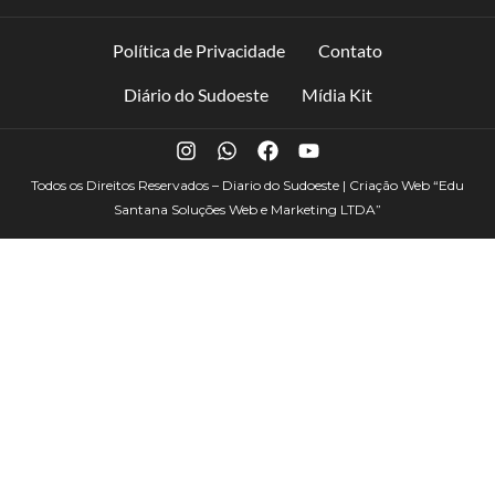
Política de Privacidade
Contato
Diário do Sudoeste
Mídia Kit
Todos os Direitos Reservados – Diario do Sudoeste | Criação Web
“Edu
Santana Soluções Web e Marketing LTDA”