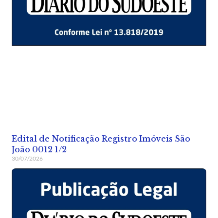
Edital de Notificação Registro Imóveis São
João 0012 1/2
30/07/2026