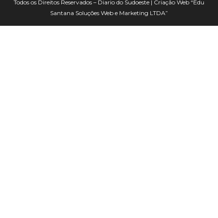
Todos os Direitos Reservados – Diario do Sudoeste | Criação Web
“Edu
Santana Soluções Web e Marketing LTDA”