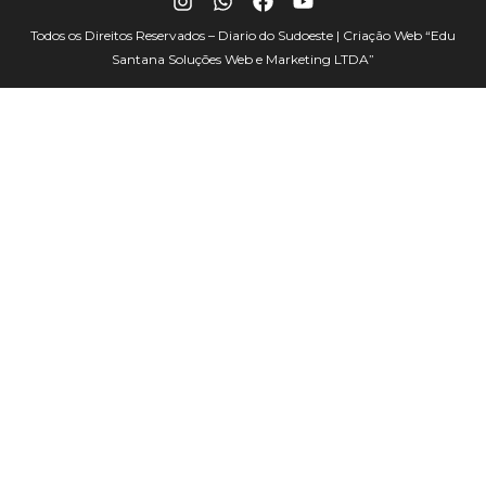
Todos os Direitos Reservados – Diario do Sudoeste | Criação Web
“Edu
Santana Soluções Web e Marketing LTDA”