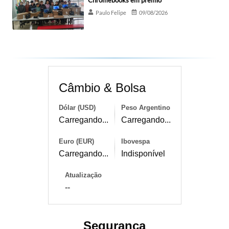
Chromebooks em prêmio
Paulo Felipe
09/08/2026
Câmbio & Bolsa
Dólar (USD)
Peso Argentino
Carregando...
Carregando...
Euro (EUR)
Ibovespa
Carregando...
Indisponível
Atualização
--
Segurança