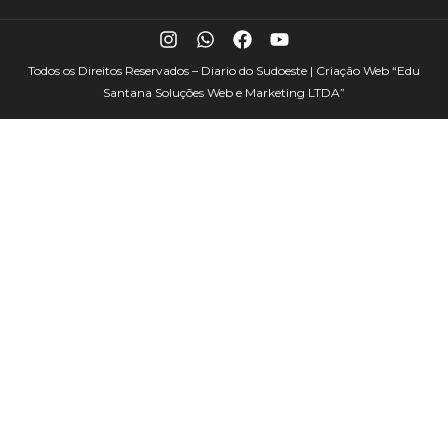
Todos os Direitos Reservados – Diario do Sudoeste | Criação Web
“Edu
Santana Soluções Web e Marketing LTDA”