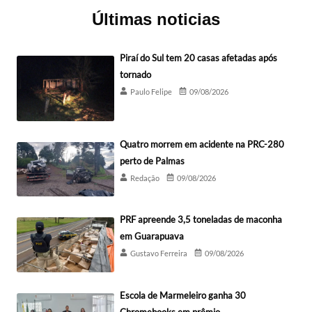
Últimas noticias
Piraí do Sul tem 20 casas afetadas após
tornado
Paulo Felipe
09/08/2026
Quatro morrem em acidente na PRC-280
perto de Palmas
Redação
09/08/2026
PRF apreende 3,5 toneladas de maconha
em Guarapuava
Gustavo Ferreira
09/08/2026
Escola de Marmeleiro ganha 30