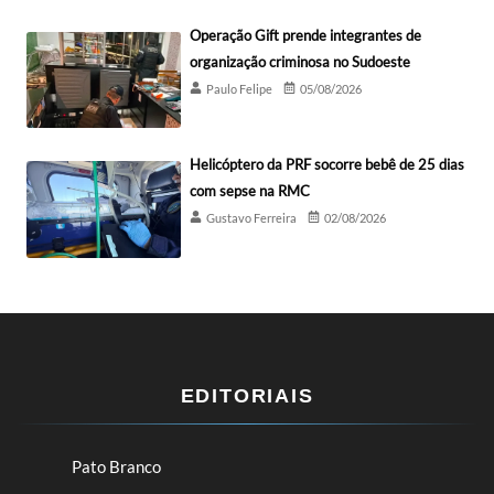
Operação Gift prende integrantes de
organização criminosa no Sudoeste
Paulo Felipe
05/08/2026
Helicóptero da PRF socorre bebê de 25 dias
com sepse na RMC
Gustavo Ferreira
02/08/2026
EDITORIAIS
Pato Branco