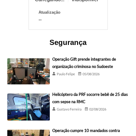
Atualização
--
Segurança
Operação Gift prende integrantes de
organização criminosa no Sudoeste
Paulo Felipe
05/08/2026
Helicóptero da PRF socorre bebê de 25 dias
com sepse na RMC
Gustavo Ferreira
02/08/2026
Operação cumpre 10 mandados contra