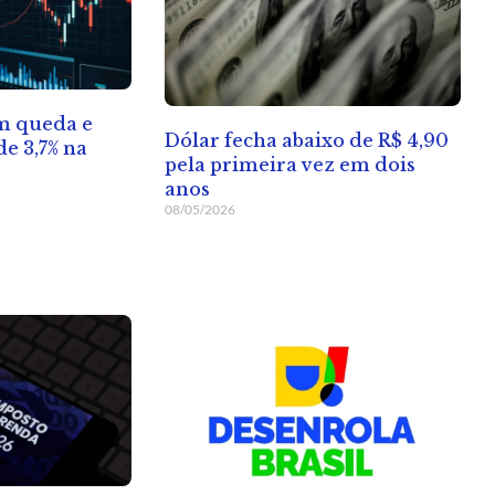
em queda e
Dólar fecha abaixo de R$ 4,90
e 3,7% na
pela primeira vez em dois
anos
08/05/2026