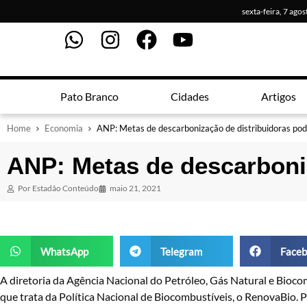
sexta-feira, 7 ago
Pato Branco
Cidades
Artigos
Home
Economia
ANP: Metas de descarbonização de distribuidoras po
ANP: Metas de descarboni
Por
Estadão Conteúdo
maio 21, 2021
WhatsApp
Telegram
Faceb
A diretoria da Agência Nacional do Petróleo, Gás Natural e Bioco
que trata da Política Nacional de Biocombustíveis, o RenovaBio. P