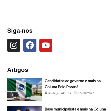
Siga-nos
Artigos
Candidatos ao governo e mais na
Coluna Pelo Paraná
Redação ADI-PR
06/08/2026
Base municipalista e mais na Coluna