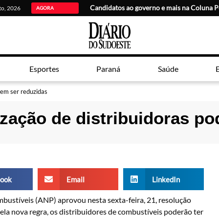
Candidatos ao governo e mais na Coluna P
sto, 2026
AGORA
Esportes
Paraná
Saúde
E
dem ser reduzidas
zação de distribuidoras po
ook
Email
LinkedIn
mbustíveis (ANP) aprovou nesta sexta-feira, 21, resolução
ela nova regra, os distribuidores de combustíveis poderão ter