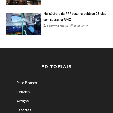
Helicóptero da PRF socorre bebê de 25 dias
com sepse na RMC
Gustavo Ferreira
02/08/2026
EDITORIAIS
Pato Branco
Cidades
Artigos
Esportes