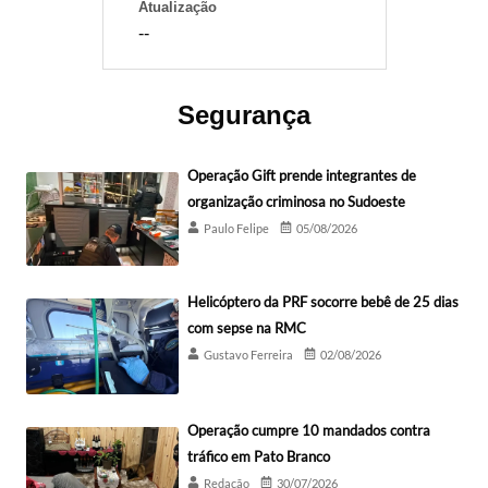
Atualização
--
Segurança
Operação Gift prende integrantes de
organização criminosa no Sudoeste
Paulo Felipe
05/08/2026
Helicóptero da PRF socorre bebê de 25 dias
com sepse na RMC
Gustavo Ferreira
02/08/2026
Operação cumpre 10 mandados contra
tráfico em Pato Branco
Redação
30/07/2026