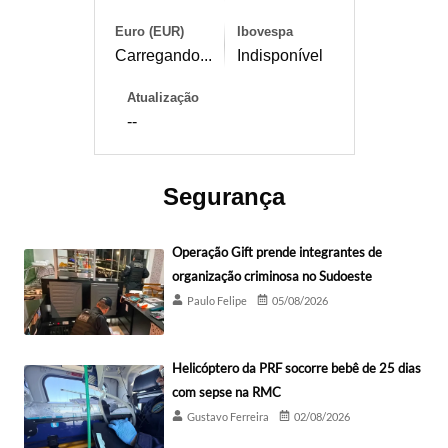
Euro (EUR)
Ibovespa
Carregando...
Indisponível
Atualização
--
Segurança
Operação Gift prende integrantes de
organização criminosa no Sudoeste
Paulo Felipe
05/08/2026
Helicóptero da PRF socorre bebê de 25 dias
com sepse na RMC
Gustavo Ferreira
02/08/2026