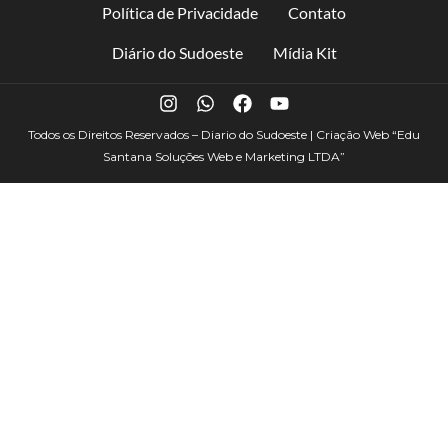
Política de Privacidade
Contato
Diário do Sudoeste
Mídia Kit
Todos os Direitos Reservados – Diario do Sudoeste | Criação Web
“Edu
Santana Soluções Web e Marketing LTDA”