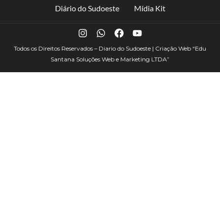
Diário do Sudoeste
Mídia Kit
Todos os Direitos Reservados – Diario do Sudoeste | Criação Web
“Edu
Santana Soluções Web e Marketing LTDA”