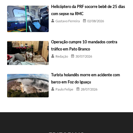
Helicóptero da PRF socorre bebê de 25 dias
com sepse na RMC
Gustavo Ferreira
02/08/2026
Operação cumpre 10 mandados contra
tráfico em Pato Branco
Redação
30/07/2026
Turista holandês morre em acidente com
barco em Foz do Iguaçu
Paulo Felipe
28/07/2026