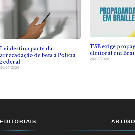
TSE exige propa
Lei destina parte da
eleitoral em Brai
arrecadação de bets à Polícia
28/07/2026
Federal
30/07/2026
EDITORIAIS
ARTIG