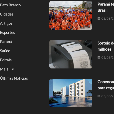
Paraná te
Pato Branco
Brasil
Cidades
06/08/2
Artigos
Esportes
Paraná
Sorteio d
milhões
Saúde
06/08/2
Editais
Mais
Últimas Notícias
Convocad
para reg
06/08/2