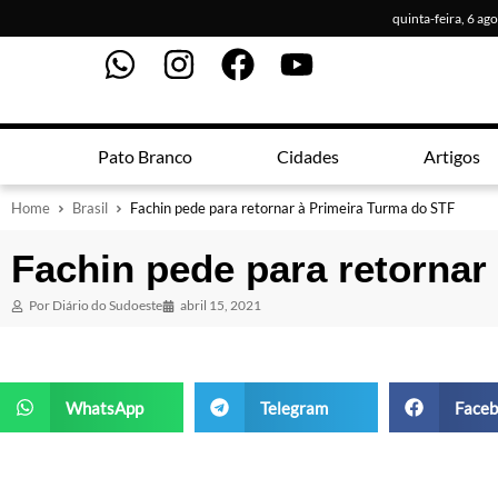
quinta-feira, 6 ag
Pato Branco
Cidades
Artigos
Home
Brasil
Fachin pede para retornar à Primeira Turma do STF
Fachin pede para retornar
Por
Diário do Sudoeste
abril 15, 2021
WhatsApp
Telegram
Faceb